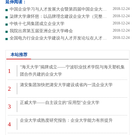
延伸阅读：
2018-12-24
中国企业学习与人才发展大会暨第四届中国企业大学年会隆重开幕
2018-12-24
柒牌大学康怀慈：以品牌理念建设企业大学（完整版）
2018-12-24
中铁十七局集团成立企业大学
2018-12-24
我院出席第五届亚洲企业大学峰会
2018-12-24
全国电力行业企业大学建设与人才开发论坛在人才学院举办！
本站推荐
“海天大学”揭牌成立——宁波职业技术学院与海天塑机集
1
团合作共建的企业大学
潞安集团加快把潞安大学建设成省内一流企业大学
2
正威大学——自主设立的“应用型”企业大学
3
企业大学成熟度研究报告：企业大学能力有所提升
4