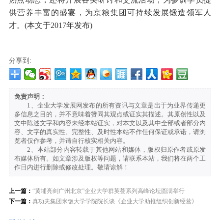
供营养丰富的盛宴，为京粮集团可持续发展锻造领军人
才。(本文于2017年发布)
分享到:
免责声明：
1、企业大学发展网发布的所有资讯与文章是出于为业界传递更
多信息之目的，并不意味着赞同其观点或证实其描述。其原创性以及
文中陈述文字和内容未经本站证实，对本文以及其中全部或者部分内
容、文字的真实性、完整性、及时性本站不作任何保证或承诺，请浏
览者仅作参考，并请自行核实相关内容。
2、本站部分内容转载于其他网站和媒体，版权归原作者或原发
布媒体所有。如文章涉及版权等问题，请联系本站，我们将在两个工
作日内进行删除或修改处理。敬请谅解！
上一篇：
“黄埔亮剑广州北京”企业大学群英荟系列高峰论坛圆满举行
下一篇：
真功夫集团米饭大学学院院长谈《企业大学助推组织创新经营》