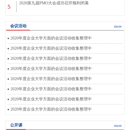
2020第九届PMO大会成功召开顺利闭幕
5
会议活动
more
2020年度企业大学方面的会议活动收集整理中
2020年度企业大学方面的会议活动收集整理中
2020年度企业大学方面的会议活动收集整理中
2020年度企业大学方面的会议活动收集整理中
2020年度企业大学方面的会议活动收集整理中
2020年度企业大学方面的会议活动收集整理中
2020年度企业大学方面的会议活动收集整理中
2020年度企业大学方面的会议活动收集整理中
公开课
more