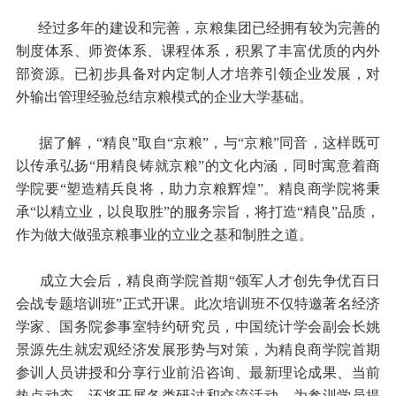
经过多年的建设和完善，京粮集团已经拥有较为完善的
制度体系、师资体系、课程体系，积累了丰富优质的内外
部资源。已初步具备对内定制人才培养引领企业发展，对
外输出管理经验总结京粮模式的企业大学基础。
据了解，“精良”取自“京粮”，与“京粮”同音，这样既可
以传承弘扬“用精良铸就京粮”的文化内涵，同时寓意着商
学院要“塑造精兵良将，助力京粮辉煌”。精良商学院将秉
承“以精立业，以良取胜”的服务宗旨，将打造“精良”品质，
作为做大做强京粮事业的立业之基和制胜之道。
成立大会后，精良商学院首期“领军人才创先争优百日
会战专题培训班”正式开课。此次培训班不仅特邀著名经济
学家、国务院参事室特约研究员，中国统计学会副会长姚
景源先生就宏观经济发展形势与对策，为精良商学院首期
参训人员讲授和分享行业前沿咨询、最新理论成果、当前
热点动态，还将开展各类研讨和交流活动，为参训学员提