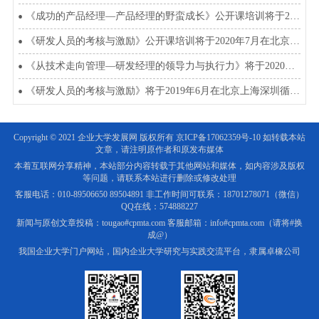
《成功的产品经理—产品经理的野蛮成长》公开课培训将于2020年4月5月在北上深开班
《研发人员的考核与激励》公开课培训将于2020年7月在北京、上海、深圳开班
《从技术走向管理—研发经理的领导力与执行力》将于2020年4、5、6、7月在北上深开班
《研发人员的考核与激励》将于2019年6月在北京上海深圳循环开课
Copyright © 2021 企业大学发展网 版权所有
京ICP备17062359号-10
如转载本站
文章，请注明原作者和原发布媒体
本着互联网分享精神，本站部分内容转载于其他网站和媒体，如内容涉及版权
等问题，请联系本站进行删除或修改处理
客服电话：010-89506650 89504891 非工作时间可联系：18701278071（微信）
QQ在线：574888227
新闻与原创文章投稿：tougao#cpmta.com 客服邮箱：info#cpmta.com（请将#换
成@）
我国企业大学门户网站，国内企业大学研究与实践交流平台，隶属卓橡公司