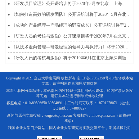
《研发项目管理》公开课培训将于2020年5月在北京、上海、深圳开班
《如何打造高效的研发团队》公开课培训将于2020年5月在北京上海深圳开班
《成功的产品经理—产品经理的野蛮成长》公开课培训将于2020年4月5月在北上深开班
《研发人员的考核与激励》公开课培训将于2020年7月在北京、上海、深圳开班
《从技术走向管理—研发经理的领导力与执行力》将于2020年4、5、6、7月在北上深开班
《研发人员的考核与激励》将于2019年6月在北京上海深圳循环开课
Copyright © 2021 企业大学发展网 版权所有
京ICP备17062359号-10
如转载本站
文章，请注明原作者和原发布媒体
本着互联网分享精神，本站部分内容转载于其他网站和媒体，如内容涉及版权
等问题，请联系本站进行删除或修改处理
客服电话：010-89506650 89504891 非工作时间可联系：18701278071（微信）
QQ在线：574888227
新闻与原创文章投稿：tougao#cpmta.com 客服邮箱：info#cpmta.com（请将#换
成@）
我国企业大学门户网站，国内企业大学研究与实践交流平台，隶属卓橡公司