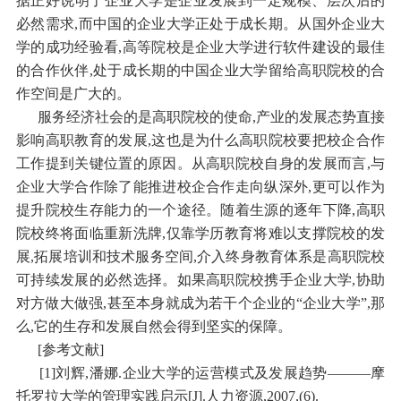
据正好说明了企业大学是企业发展到一定规模、层次后的
必然需求,而中国的企业大学正处于成长期。从国外企业大
学的成功经验看,高等院校是企业大学进行软件建设的最佳
的合作伙伴,处于成长期的中国企业大学留给高职院校的合
作空间是广大的。
服务经济社会的是高职院校的使命,产业的发展态势直接
影响高职教育的发展,这也是为什么高职院校要把校企合作
工作提到关键位置的原因。从高职院校自身的发展而言,与
企业大学合作除了能推进校企合作走向纵深外,更可以作为
提升院校生存能力的一个途径。随着生源的逐年下降,高职
院校终将面临重新洗牌,仅靠学历教育将难以支撑院校的发
展,拓展培训和技术服务空间,介入终身教育体系是高职院校
可持续发展的必然选择。如果高职院校携手企业大学,协助
对方做大做强,甚至本身就成为若干个企业的“企业大学”,那
么,它的生存和发展自然会得到坚实的保障。
[参考文献]
[1]刘辉,潘娜.企业大学的运营模式及发展趋势———摩
托罗拉大学的管理实践启示[J].人力资源,2007,(6).