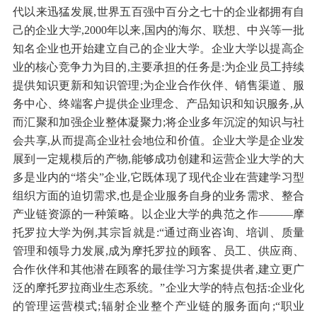
代以来迅猛发展,世界五百强中百分之七十的企业都拥有自
己的企业大学,2000年以来,国内的海尔、联想、中兴等一批
知名企业也开始建立自己的企业大学。企业大学以提高企
业的核心竞争力为目的,主要承担的任务是:为企业员工持续
提供知识更新和知识管理;为企业合作伙伴、销售渠道、服
务中心、终端客户提供企业理念、产品知识和知识服务,从
而汇聚和加强企业整体凝聚力;将企业多年沉淀的知识与社
会共享,从而提高企业社会地位和价值。企业大学是企业发
展到一定规模后的产物,能够成功创建和运营企业大学的大
多是业内的“塔尖”企业,它既体现了现代企业在营建学习型
组织方面的迫切需求,也是企业服务自身的业务需求、整合
产业链资源的一种策略。以企业大学的典范之作———摩
托罗拉大学为例,其宗旨就是:“通过商业咨询、培训、质量
管理和领导力发展,成为摩托罗拉的顾客、员工、供应商、
合作伙伴和其他潜在顾客的最佳学习方案提供者,建立更广
泛的摩托罗拉商业生态系统。”企业大学的特点包括:企业化
的管理运营模式;辐射企业整个产业链的服务面向;“职业