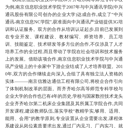
为例,南京信息职业技术学院于2007年与中兴通讯学院(中兴
通讯股份有限公司创办的企业大学)达成合作,成立了“中兴
通讯-南京信息NC学院”,获准面向中兴通讯产业链提供3G培
训和认证服务。双方的合作从培训认证起步,目前已发展到
在专业开发、课程建设、教材编写、师资培养、员工培
训、技能鉴定、技术研发等多方位的合作,不仅涉及了人才
培养工作的全过程,而且带动了学院在社会培训和技术服务
上的发展。借助该项合作,南京信息职业技术学院与中兴通
讯产业链上的十余家中下游企业结成了人才培养联盟。201
0年,双方的合作继续走向深入,合组了具有独立法人资格的
实体———南京信雅达通信工程有限公司,将校企合作引向
了体制机制改革的层面。而齐齐哈尔高等师范专科学校与
企业大学的合作也已有4年的历史,学校与国家数控技术龙头
企业齐齐哈尔第二机床企业集团及其所属工学院合作,共同
开发课程,建设教师队伍,落实学校“教精学实,够用、适用、
能用、会用”的教学原则,专业设置从企业需要出发,课程体
系建设从岗位素质要求出发,通过厂内见习、厂内实习、就