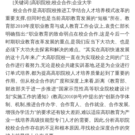
[关键词:]高职院校;校企合作;企业大学
校企合作是高职院校推进工学结合人才培养模式改革的
重要支撑,但同时也是当前高职教育发展的“短板”所在。教
育部2010年度职业教育与成人教育工作会议上,袁贵仁部长
明确指出:“职业教育的致命弱点在校企合作,这是今后一个
时期职业教育改革发展的重点,是我们应当下大功夫、也是
必须下大功夫去探索和解决的难点。”其实在高职快速发展
的这十几年来,广大高职院校一直在为实现校企之间的广泛
合作进行着努力,无论是校企共建实训基地,还是为企业进行
订单式培养,都为提高高职院校人才培养质量起到了重要的
作用。但从校企合作的广度和深度上来看,距离《教育部、
财政部关于进一步推进“国家示范性高等职业院校建设计
划”实施工作的通知》(教高[2010]8号)中提出的“创新办学体
制、机制,推进合作办学、合作育人、合作就业、合作发展,
增强办学活力”的要求还有较大差距,难以适应高职教育为产
业一线培养高级技能型专门人才的需要。因此,分析高职院
校校企合作存在的不足和根本原因,寻找校企深度合作的突