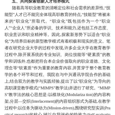
五、共同探索创新人才培养模式
随着高等职业教育的清晰定位和社会需求的差异性,“技
能型”人才已不能完全体现高职教育的特点,“技能型”将被未
来的“职业化”所取代。“职业化”既包括作为一个“职业
人”“企业人”所必备的学识、技术和能力,还包括工作态度、
职业意识和职业精神等。因此,探索新形势下以适合“职业
化”为培养目标的新型教学模式有着积极和现实的意义。笔
者在研究企业大学的过程中发现,许多企业大学在教育教学
过程中,除开展系统的专业知识、岗位技能等“硬素质”的教
学和训练外,也都把符合本企业价值取向的职业道德、文化
理念等“软素质”作为重要的教育内容,并贯穿于整个教育教
学的各个环节和过程。我院在与中兴通讯学院合作的基础
上,结合双方的教学与实践经验,提出了以“职业化”为导向的
高职课堂教学模式(“MIMPS”教学法)并进行了研究。“MIMP
S”教学法的核心思想是:以模块化(Modulariza tion)的内容构
架,分层—交织(Interlacement)的内容组织形式为基础,在教学
过程中:以任务为驱动力(Mission-driven),围绕研究型实训(Pra
ctical-research)的核心,辅以自我评价的助推力(Self-evaluatio