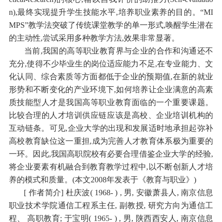
n),最终实现提升学生技能水平,培养职业素养的目的。“MI
MPS”教学法突破了传统课堂教学的单一形式,唤醒学生潜在
的主动性,尝试采用多种教学方法,效果非常显著。
当前,我国的高等职业教育界与企业的合作和沟通还不
充分,使得不少毕业生的岗位适应能力不足,在专业能力、文
化认同、综合素质等方面都低于企业的预期值,在新的就业
形势和不断变化的产业环境下,如何培养让企业满意的高素
质技能型人才是我国高等职业教育面临的一个重要课题。
比较合理的人才培训供应链应该是高校、企业培训机构的
互动链条。可见,企业大学的出现和发展适时地承担起弥补
高校教育缺位这一重担,成为完善人才教育体系极为重要的
一环。因此,我国高职院校有必要合理借鉴企业大学的经验,
将企业要素有机融合到教育教学过程中,以不断创新人才培
养的模式和质量。(本文2008年发表于《教育与职业》)
[ 作者简介] 杜庆波( 1968- ) , 男, 安徽萧县人, 南京信息
职业技术学院通信工程系主任, 副教授, 研究方向为通信工
程、 高职教育; 于宝明( 1965- ) , 男, 陕西西安人, 南京信息