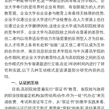
育的一种延伸与补充,是一种新型的高等教育办学模式。企
业大学奉行的是培养对企业有用的、有创新能力的人才的
教育观。企业大学在企业参与教育上有着得天独厚的优势,
企业不仅通过企业大学进行产业链整合,在人力资源上也往
往通过企业大学捆绑供给,这使企业大学成为高职院校潜在
的竞争对手。企业大学与高职院校之间存在显著的差异性,
但二者均以培养适应劳动力市场需要的应用型人才为目标,
在人才培养上各有长处和“短板”,这又使二者可以成为互补
的合作伙伴。南京信息职业技术学院在与中兴通讯学院的
合作期间,把企业大学的教育特点及与高职院校之间的互动
合作模式作为专项课题进行立项,在近3年的时间内进行了研
究和实践,以下几种互动模式是该课题部分研究内容的总
结。
一、认证的互动
目前,高职院校普遍实行“双证书”教育。各院校与政府
的职业技能鉴定机构(如劳动局)合作,作为一处“代办点”来完
成收费、考试和发证等工作。从“双证书”的教学实践来看,
这样的认证已经流于形式,更带有“营利”的色彩,其结果是证