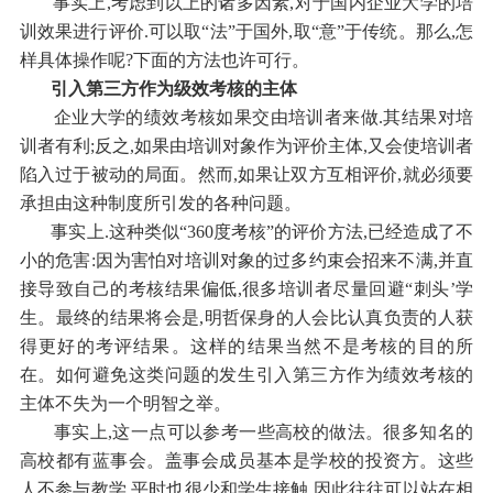
事实上,考虑到以上的诸多因素,对于国内企业大学的培
训效果进行评价.可以取“法”于国外,取“意”于传统。那么,怎
样具体操作呢?下面的方法也许可行。
引入第三方作为级效考核的主体
企业大学的绩效考核如果交由培训者来做.其结果对培
训者有利;反之,如果由培训对象作为评价主体,又会使培训者
陷入过于被动的局面。然而,如果让双方互相评价,就必须要
承担由这种制度所引发的各种问题。
事实上.这种类似“360度考核”的评价方法,已经造成了不
小的危害:因为害怕对培训对象的过多约束会招来不满,并直
接导致自己的考核结果偏低,很多培训者尽量回避“刺头’学
生。最终的结果将会是,明哲保身的人会比认真负责的人获
得更好的考评结果。这样的结果当然不是考核的目的所
在。如何避免这类问题的发生引入第三方作为绩效考核的
主体不失为一个明智之举。
事实上,这一点可以参考一些高校的做法。很多知名的
高校都有蓝事会。盖事会成员基本是学校的投资方。这些
人不参与教学,平时也很少和学生接触,因此往往可以站在相