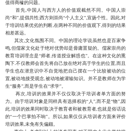
值得商榷的问题。
首先,中国人与西方人的价值观截然不同。中国人崇
尚“和”,提倡共性;西方则崇尚“个人主义”,宣扬个性。因此,对
于培训结果优劣的判断,在两种不同的价值观下,得到的结果
相差甚远。
其次,文化氛围不同。中国的理论学说虽然也是百家争
鸣,但儒家文化处于绝对优势却是毋庸置疑的。儒家崇尚的
教育培训理念是“师者,传道授业解惑也”。在这种文化的熏
陶下.不仅教师会首先将自己放在绝对高于学生的位置,而且
学生也在潜意识中不自觉地把自己摆在一个比较被动的位
置,被动地接受观念,被动地被灌输知识。并不是教师在为学
生“服务”,而是学生在“求学”。
再次,培训的效果并不仅仅取决于培训者单方面的努
力。由于培训对象是同样具有选择权的“人”,而不是“物”,因
此.培训的效果同时取决于教育者和被教育者,也就是俗话说
的“一个巴掌拍不响”。所以,如果仅仅从培训者方面来评价
培训效果,未免有失偏颇。