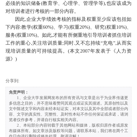
必须的知识储备(教育学、心理学、管理学等),也应该成为
对培训者进行考核的一部分内容。
因此,企业大学绩效考核的指标及权重至少应该包括如
下内容:教学(权重60%)、学习(权重20%)、研究(权重10%)、
服务(权重10%)。如此,才能有所侧重地引导培训者抓住培训
工作的重心,关注培训质量;同时.又不忘持续“充电”,从而实
现培训质量的可持续提高。(本文2007年发表于《人力资
源》)
分享到:
免责声明：
1、企业大学发展网发布的所有资讯与文章是出于为业界传递更
多信息之目的，并不意味着赞同其观点或证实其描述。其原创性以及
文中陈述文字和内容未经本站证实，对本文以及其中全部或者部分内
容、文字的真实性、完整性、及时性本站不作任何保证或承诺，请浏
览者仅作参考，并请自行核实相关内容。
2、本站部分内容转载于其他网站和媒体，版权归原作者或原发
布媒体所有。如文章涉及版权等问题，请联系本站，我们将在两个工
作日内进行删除或修改处理。敬请谅解！