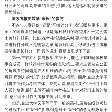
对公正的角度,对培训结果进行判断,这正是这种制度安排的
优势所在。
绩效考核要鼓励“家长”的参与
不论“360度评价”,还是“平衡计分卡”,都试图从更多、更
全面的角度看待问题。但是,这种良好的愿望并不一定会带
来美好的结果。比如,在考核培训效果时,要求培训对象的主
管进行打分就不是明智之举,这就好比对小学教师进行考核
要学生家长打分一样,具体说来,容易出现以下问题:
第一,主管并不参与教学.主管不可能也没有时间像校量
事会成员一样获得相对完备的信息;第二,要求主管站在公正
的角度看待问题是强人所难的,自己的“孩子’出错总是情有
可原,而别人的“孩子“总是愿意调皮捣蛋。因此,企业大学不
能将主管作为考核主体。换句话说,就是针对企业部门下属
人员的培训,部门主管不能作为考核主体;针对部门主管的培
训,总经理不能作为考核主体,以此类推。
但是,企业大学又不等同于一般的高校,虽然在绩效考核
的过程中回避“家长”参与,但是对于.`家长”的惫见却必须十